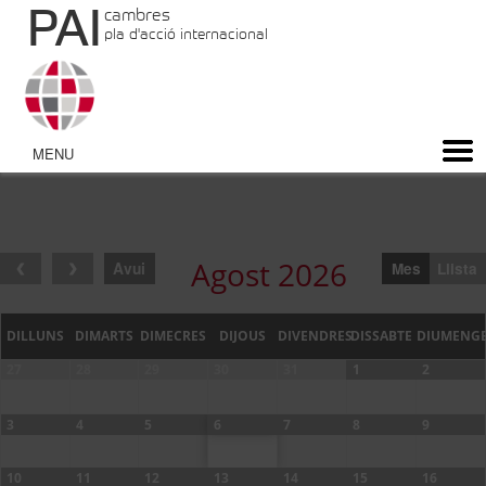
PAI
cambres
pla d'acció internacional
Agost 2026
Avui
Mes
Llista
DILLUNS
DIMARTS
DIMECRES
DIJOUS
DIVENDRES
DISSABTE
DIUMENG
27
28
29
30
31
1
2
3
4
5
6
7
8
9
10
11
12
13
14
15
16