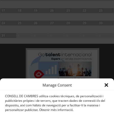
17
18
19
20
21
22
23
24
25
26
27
28
29
30
31
1
2
3
4
5
6
Manage Consent
CONSELL DE CAMBRES utilitza cookies tècniques, de personalització i
publicitàries pròpies i de tercers, que tracten dades de connexió i/o del
dispositiu, així com hàbits de navegació per a facilitar-li la mateixa i
personalitzar publicitat. Obtenir més informació.