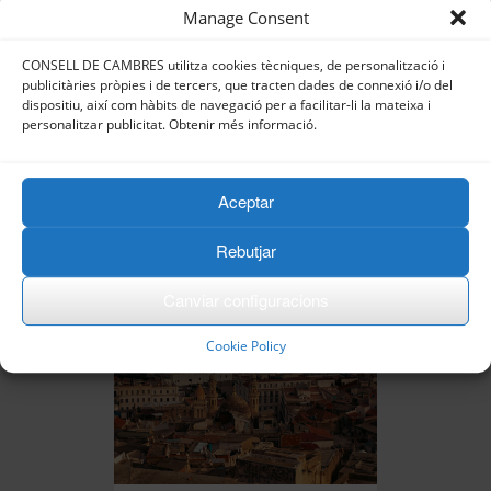
Manage Consent
25/11/2026 - 02/12/2026
CONSELL DE CAMBRES utilitza cookies tècniques, de personalització i
Gestiona:
Cambra de Comerç de
publicitàries pròpies i de tercers, que tracten dades de connexió i/o del
Tarragona
dispositiu, així com hàbits de navegació per a facilitar-li la mateixa i
Aquesta Missió forma part del Pla
personalitzar publicitat. Obtenir més informació.
d'Acció Internacional PAI 2026 de
les Cambres de Catalunya i té com a
objectiu fomentar i p[...]
Aceptar
M'INTERESSA!
Rebutjar
Missió Algèria
Canviar configuracions
Cookie Policy