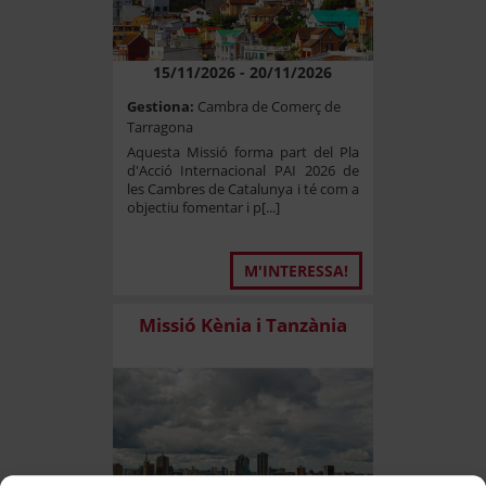
15/11/2026 - 20/11/2026
Gestiona:
Cambra de Comerç de
Tarragona
Aquesta Missió forma part del Pla
d'Acció Internacional PAI 2026 de
les Cambres de Catalunya i té com a
objectiu fomentar i p[...]
M'INTERESSA!
Missió Kènia i Tanzània