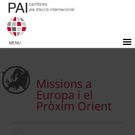
PAI
cambres
pla d'acció internacional
9
Missions a
Europa i el
Pròxim Orient