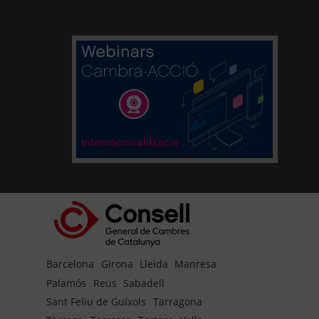
Barcelona
Girona
Lleida
Manresa
Palamós
Reus
Sabadell
Sant Feliu de Guíxols
Tarragona