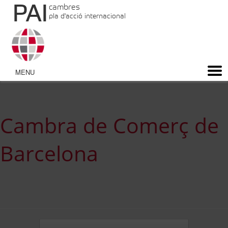
PAI
cambres
pla d'acció internacional
Cambra de Comerç de
Barcelona