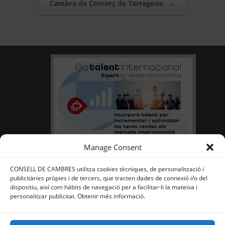
Post navigation
Cambra de Comerç de Tarragona
→
Manage Consent
CONSELL DE CAMBRES utilitza cookies tècniques, de personalització i
publicitàries pròpies i de tercers, que tracten dades de connexió i/o del
dispositiu, així com hàbits de navegació per a facilitar-li la mateixa i
personalitzar publicitat. Obtenir més informació.