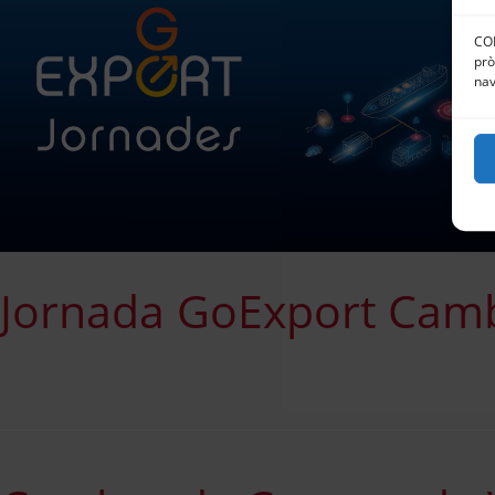
CON
prò
nav
Jornada GoExport Camb