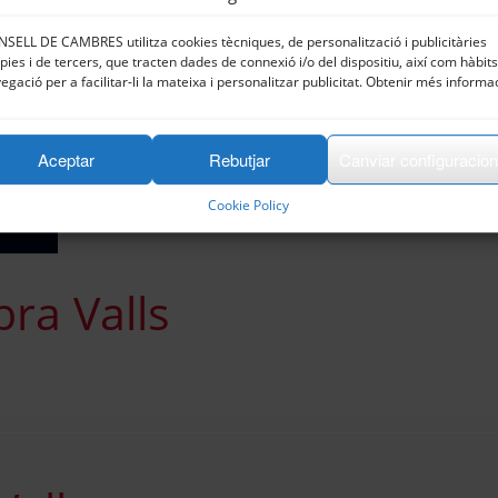
SELL DE CAMBRES utilitza cookies tècniques, de personalització i publicitàries
pies i de tercers, que tracten dades de connexió i/o del dispositiu, així com hàbit
egació per a facilitar-li la mateixa i personalitzar publicitat. Obtenir més informa
Aceptar
Rebutjar
Canviar configuracio
Cookie Policy
ra Valls