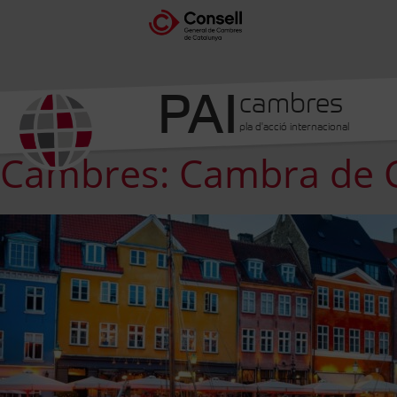
PAI
cambres
pla d'acció internacional
Cambres: Cambra de C