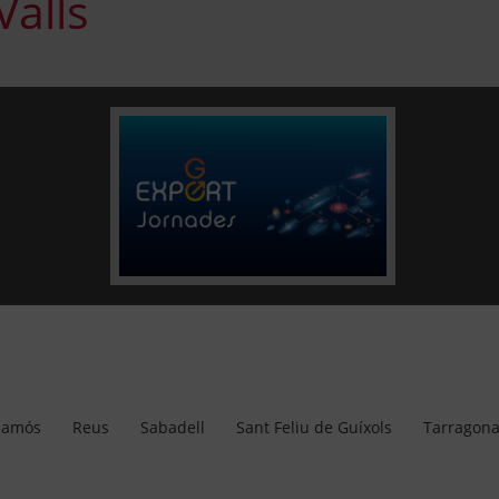
alls
lamós
Reus
Sabadell
Sant Feliu de Guíxols
Tarragon