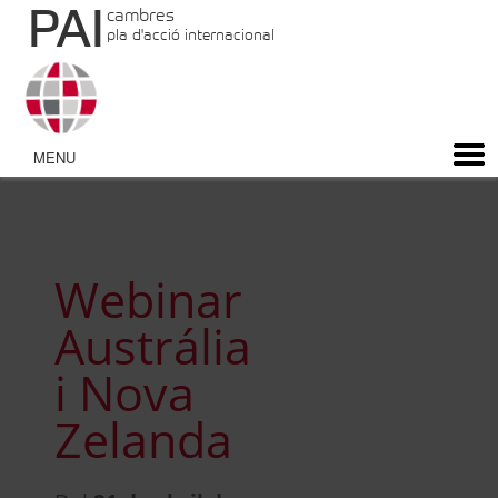
PAI
cambres
pla d'acció internacional
Webinar
Austrália
i Nova
Zelanda