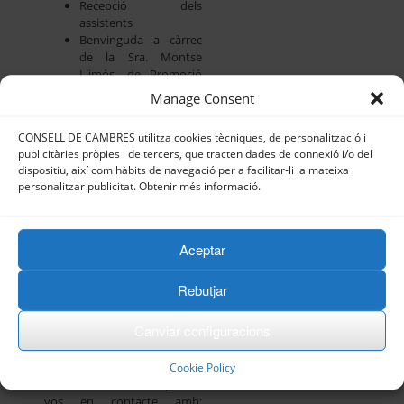
Recepció dels
assistents
Benvinguda a càrrec
de la Sra. Montse
Llimós, de Promoció
internacional i serveis
Manage Consent
de desenvolupament
sostenible empresarial
CONSELL DE CAMBRES utilitza cookies tècniques, de personalització i
de la Cambra de
publicitàries pròpies i de tercers, que tracten dades de connexió i/o del
Comerç de Terrassa.
dispositiu, així com hàbits de navegació per a facilitar-li la mateixa i
Presentació a càrrec
personalitzar publicitat. Obtenir més informació.
del Sr. Gemma Puig,
Director de l’oficina
d’ACCIÓ, Catalonia
Trade & Investment a
Aceptar
Sidney.
Descripció i objectius
Rebutjar
de la Missió
Empresarial
Canviar configuracions
Precs i preguntes
Cookie Policy
Per a més informació, poseu-
vos en contacte amb: