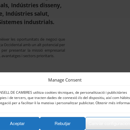
als, Indústries disseny,
, Indústries salut,
Sistemes industrials.
èixer les oportunitats de negoci que
ica Occidental amb un alt potencial per
 per presentar la missió empresarial
, avantatges i sectors prioritaris.
Manage Consent
ó Internacional de Cambra de Comerç
SELL DE CAMBRES utilitza cookies tècniques, de personalització i publicitàries
rior d’ACCIÓ a Accra
pies i de tercers, que tracten dades de connexió i/o del dispositiu, així com hàbit
egació per a facilitar-li la mateixa i personalitzar publicitat. Obtenir més informa
or de l’Oficina Exterior d’ACCIÓ
ial a Nigèria i Ghana
Aceptar
Rebutjar
Canviar configuracio