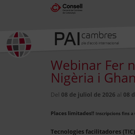
PAI
cambres
pla d'acció internacional
Webinar Fer n
Nigèria i Gha
Del
08 de juliol de 2026
al
08 d
Places limitades!!
Inscripcions fins a 
Tecnologies facilitadores (TIC