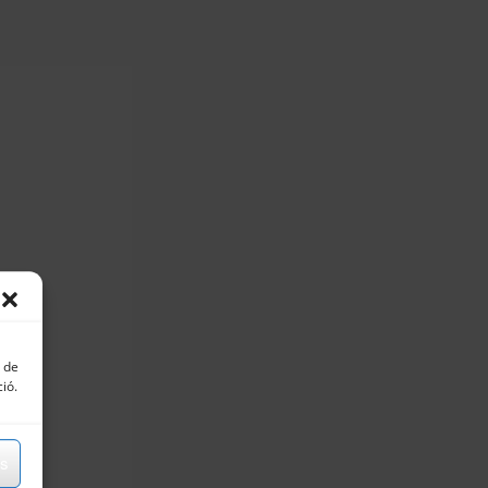
s de
ció.
ns