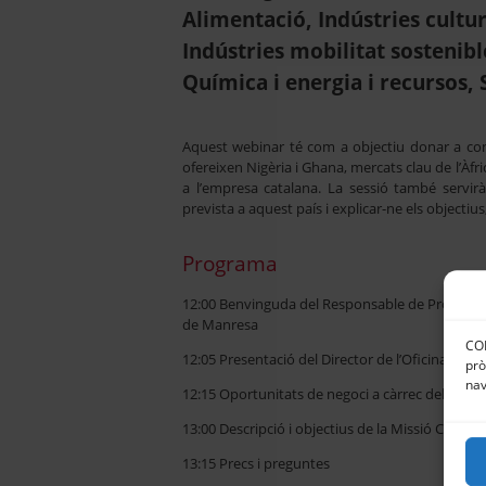
Alimentació, Indústries cultur
Indústries mobilitat sostenible
Química i energia i recursos, 
Aquest webinar té com a objectiu donar a con
ofereixen Nigèria i Ghana, mercats clau de l’Àfr
a l’empresa catalana. La sessió també servirà
prevista a aquest país i explicar-ne els objectius
Programa
12:00 Benvinguda del Responsable de Promoci
de Manresa
CON
12:05 Presentació del Director de l’Oficina Exte
prò
nav
12:15 Oportunitats de negoci a càrrec del Direct
13:00 Descripció i objectius de la Missió Comerc
13:15 Precs i preguntes