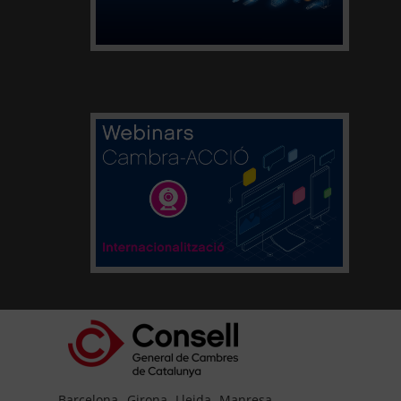
Barcelona
Girona
Lleida
Manresa