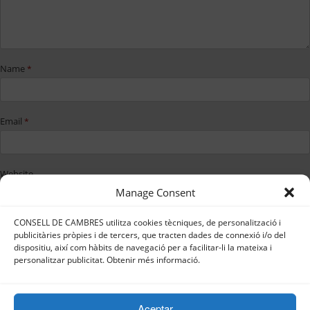
Name
*
Email
*
Website
Manage Consent
CONSELL DE CAMBRES utilitza cookies tècniques, de personalització i
Save my name, email, and website in
publicitàries pròpies i de tercers, que tracten dades de connexió i/o del
this browser for the next time I
dispositiu, així com hàbits de navegació per a facilitar-li la mateixa i
comment.
personalitzar publicitat. Obtenir més informació.
Aceptar