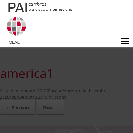
PAI
cambres
pla d'acció internacional
america1
Posted on
dimarts 29 29Europe/Andorra de desembre
29Europe/Andorra 2015
by
cocinb
← Previous
Next →