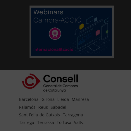
Barcelona
Girona
Lleida
Manresa
Palamós
Reus
Sabadell
Sant Feliu de Guíxols
Tarragona
Tàrrega
Terrassa
Tortosa
Valls