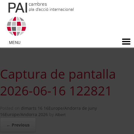
PAI
cambres
pla d'acció internacional
Captura de pantalla
2026-06-16 122821
Posted on
dimarts 16 16Europe/Andorra de juny
16Europe/Andorra 2026
by
Albert
← Previous