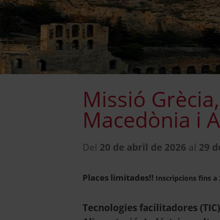
Missió Grècia,
Macedònia i A
Del
20 de abril de 2026
al
29 d
Places limitades!!
Inscripcions fins a
Tecnologies facilitadores (TIC