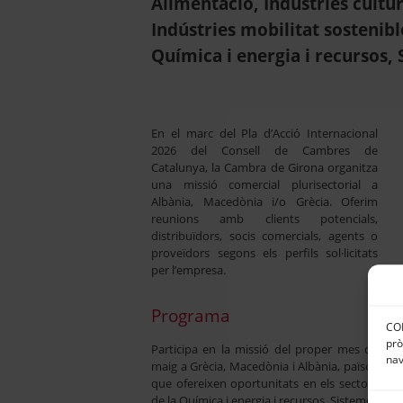
Alimentació, Indústries cultur
Indústries mobilitat sostenible
Química i energia i recursos, 
En el marc del Pla d’Acció Internacional
2026 del Consell de Cambres de
Catalunya, la Cambra de Girona organitza
una missió comercial plurisectorial a
Albània, Macedònia i/o Grècia. Oferim
reunions amb clients potencials,
distribuïdors, socis comercials, agents o
proveïdors segons els perfils sol·licitats
per l’empresa.
Programa
CON
prò
Participa en la missió del proper mes de
nav
maig a Grècia, Macedònia i Albània, països
que ofereixen oportunitats en els sectors
de la Química i energia i recursos, Sistemes