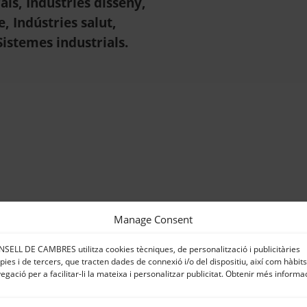
als, Indústries disseny,
, Indústries salut,
Sistemes industrials.
Manage Consent
SELL DE CAMBRES utilitza cookies tècniques, de personalització i publicitàries
pies i de tercers, que tracten dades de connexió i/o del dispositiu, així com hàbit
egació per a facilitar-li la mateixa i personalitzar publicitat. Obtenir més informa