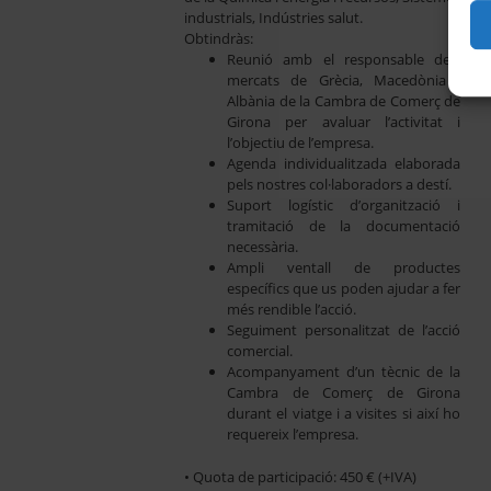
industrials, Indústries salut.
Obtindràs:
Reunió amb el responsable dels
mercats de Grècia, Macedònia i
Albània de la Cambra de Comerç de
Girona per avaluar l’activitat i
l’objectiu de l’empresa.
Agenda individualitzada elaborada
pels nostres col·laboradors a destí.
Suport logístic d’organització i
tramitació de la documentació
necessària.
Ampli ventall de productes
específics que us poden ajudar a fer
més rendible l’acció.
Seguiment personalitzat de l’acció
comercial.
Acompanyament d’un tècnic de la
Cambra de Comerç de Girona
durant el viatge i a visites si així ho
requereix l’empresa.
• Quota de participació: 450 € (+IVA)