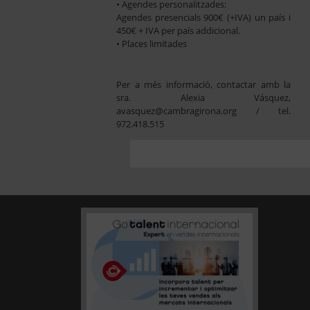
• Agendes personalitzades:
Agendes presencials 900€ (+IVA) un país i
450€ + IVA per país addicional.
• Places limitades
Per a més informació, contactar amb la
sra. Alexia Vásquez,
avasquez@cambragirona.org / tel.
972.418.515