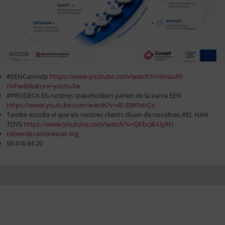
#EENCanHelp
https://www.youtube.com/watch?v=ImauRF-
nVhw&feature=youtu.be
#PRODECA Els nostres stakeholders parlen de la xarxa EEN
https://www.youtube.com/watch?v=4E-EBKNtrCo
També escolta el que els nostres clients diuen de nosaltres #EL NAN
TOYS
https://www.youtube.com/watch?v=QKbcj8-UyRU
cateen@cambrescat.org
93 416 94 20