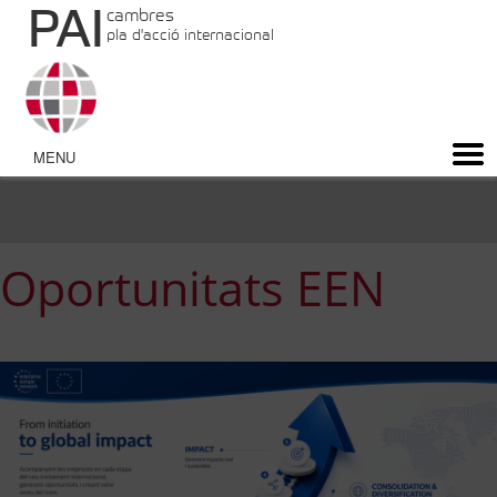
PAI
cambres
pla d'acció internacional
Oportunitats EEN