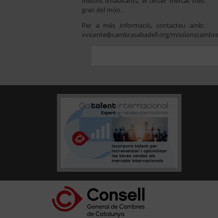
milions d’habitants, el tercer mercat més
gran del món.
Per a més informació, contacteu amb:
vvicente@cambrasabadell.org/missionscambr