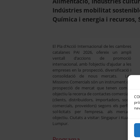
Alimentació, Indústries cultur
Indústries mobilitat sostenible
Química i energia i recursos, 
El Pla d’Acció Internacional de les cambres
catalanes PAI 2026, ofereix un ampli
ventall d’accions de promoció
internacional, amb l’objectiu d’ajudar a les
empreses en la prospecció, diversificació i
consolidació de nous mercats. Les
Missions Comercials són un instrument de
prospecció de mercat que tenen com a
objectiu la recerca de contactes comercials
CON
(clients, distribuïdors, importadors, socis
prò
comercials, proveïdors) segons els perfils
nav
sol·licitats per l’empresa, als mercats
objectiu. Ciutats a visitar: Singapur i Kuala
Lumpur.
Programa