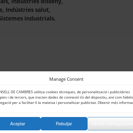
als, Indústries disseny,
, Indústries salut,
Sistemes industrials.
Manage Consent
SELL DE CAMBRES utilitza cookies tècniques, de personalització i publicitàries
pies i de tercers, que tracten dades de connexió i/o del dispositiu, així com hàbit
egació per a facilitar-li la mateixa i personalitzar publicitat. Obtenir més informa
Aceptar
Rebutjar
Canviar configuracio