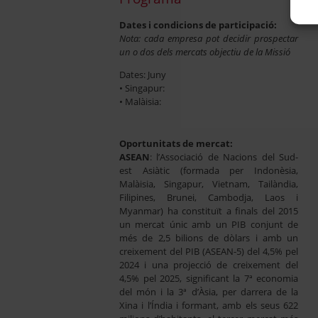
Dates i condicions de participació:
Nota: cada empresa pot decidir prospectar
un o dos dels mercats objectiu de la Missió
Dates: Juny
• Singapur:
• Malàisia:
Oportunitats de mercat:
ASEAN
: l’Associació de Nacions del Sud-
est Asiàtic (formada per Indonèsia,
Malàisia, Singapur, Vietnam, Tailàndia,
Filipines, Brunei, Cambodja, Laos i
Myanmar) ha constituït a finals del 2015
un mercat únic amb un PIB conjunt de
més de 2,5 bilions de dòlars i amb un
creixement del PIB (ASEAN-5) del 4,5% pel
2024 i una projecció de creixement del
4,5% pel 2025, significant la 7ª economia
del món i la 3ª d’Àsia, per darrera de la
Xina i l’Índia i formant, amb els seus 622