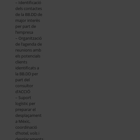
– Identificació
dels contactes
de la BB.DD de
major interès
per part de
l’empresa
– Organització
de l’agenda de
reunions amb
els potencials
clients
identificats a
la BB.DD per
part del
consultor
d’ACCIÓ
– Suport
logístic per
preparar el
desplaçament
a Mèxic,
coordinació
d’hotel, vols i
desplaçaments