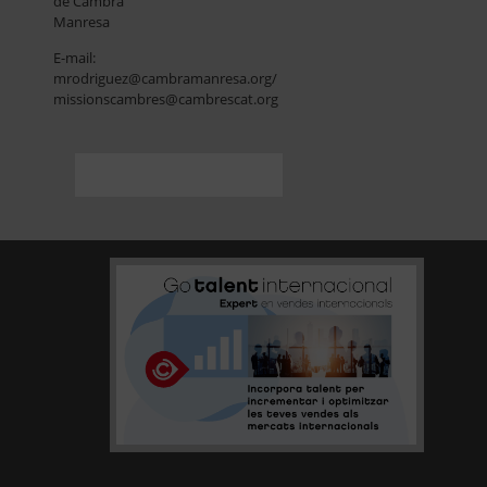
de Cambra
Manresa
E-mail:
mrodriguez@cambramanresa.org/
missionscambres@cambrescat.org