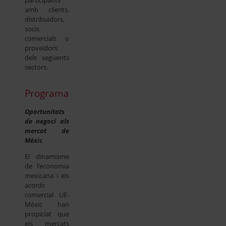
participants
amb clients,
distribuïdors,
socis
comercials o
proveïdors
dels següents
sectors.
Programa
Oportunitats
de negoci als
mercat de
Mèxic
El dinamisme
de l’economia
mexicana i els
acords
comercial UE-
Mèxic han
propiciat que
els mercats