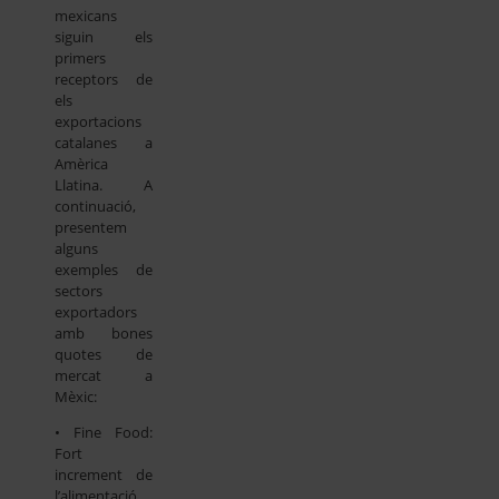
mexicans
siguin els
primers
receptors de
els
exportacions
catalanes a
Amèrica
Llatina. A
continuació,
presentem
alguns
exemples de
sectors
exportadors
amb bones
quotes de
mercat a
Mèxic:
• Fine Food:
Fort
increment de
l’alimentació