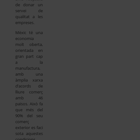
de donar un
servei de
qualitat a les
empreses.
Mèxic té una
economia
molt oberta,
orientada en
gran part cap
a la
manufactura,
amb una
àmplia xarxa
d’acords de
lliure comerç
amb 46
països. Això fa
que més del
90% del seu
comerç
exterior es faci
sota aquestes
condicions