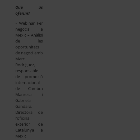
Què us
oferim?
• Webinar Fer
negocis a
Mèxic – Anàlisi
de les
oportunitats
de negoci amb
Marc
Rodríguez,
responsable
de promoció
internacional
de Cambra
Manresa i
Gabriela
Gandara,
Directora de
l’oficina
exterior de
Catalunya a
Mèxic