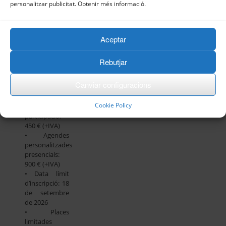
personalitzar publicitat. Obtenir més informació.
Itinerari /
Quota /
Agenda /
Dates
Aceptar
d’inscripció
• Itinerari: A
Rebutjar
convenir
segons
Canviar configuracions
l’agenda de
negocis
Cookie Policy
• Quota de
participació:
450 € (+IVA)
• Agendes
personalitzades
presencials:
900 € (+IVA)
• Data límit
d’inscripció: 18
de setembre
de 2026
• Places
limitades