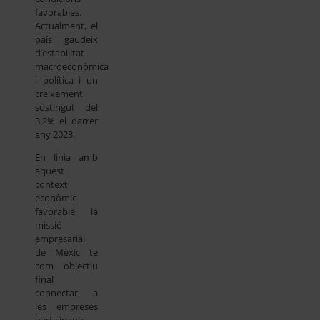
favorables.
Actualment, el
país gaudeix
d’estabilitat
macroeconòmica
i política i un
creixement
sostingut del
3.2% el darrer
any 2023.
En línia amb
aquest
context
econòmic
favorable, la
missió
empresarial
de Mèxic te
com objectiu
final
connectar a
les empreses