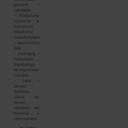
gourmet i
saludable
• Maquinaria
Industrial &
Automoció:
Plataforma
manufacturera
i exportadora
líder
• Packaging i
maquinaria
d’embalatge:
6è importador
mundial
• Salut i
Serveis
Sanitaris:
Líders en
serveis
rentables del
benestar a
Llatinoamèric
Sector