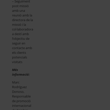
– Seguiment
post missió
amb una
reunió amb la
directora de la
missió i la
col·laboradora
a destí amb
l’objectiu de
seguir en
contacte amb
els clients
potencials
visitats
Més
informació:
Marc
Rodríguez
Donoso,
Responsable
de promoció
internacional