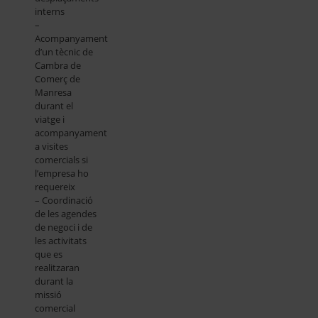
interns
–
Acompanyament
d’un tècnic de
Cambra de
Comerç de
Manresa
durant el
viatge i
acompanyament
a visites
comercials si
l’empresa ho
requereix
– Coordinació
de les agendes
de negoci i de
les activitats
que es
realitzaran
durant la
missió
comercial