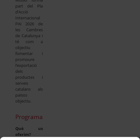
part del Pla
d’Acció
Internacional
PAI 2026 de
les Cambres
de Catalunya i
té com a
objectiu
fomentar i
promoure
l’exportació
dels
productes i
serveis
catalans als
països
objectiu.
Programa
Què us
oferim?