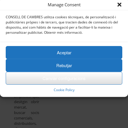
– Reunió amb
Manage Consent
el responsable
d’internacionalització
de la Cambra
CONSELL DE CAMBRES utilitza cookies tècniques, de personalització i
per a avaluar
publicitàries pròpies i de tercers, que tracten dades de connexió i/o del
dispositiu, així com hàbits de navegació per a facilitar-li la mateixa i
l’activitat i
personalitzar publicitat. Obtenir més informació.
objectiu
de l’empresa
– Agenda
individualitzada
Aceptar
elaborada pels
nostres
Rebutjar
col·laboradors
a destí.
– Recolzament
Canviar configuracions
logístic
Cookie Policy
Destinataris:
Empreses que
desitgin obrir
mercat,
buscar socis
comercials,
distribuïdors,