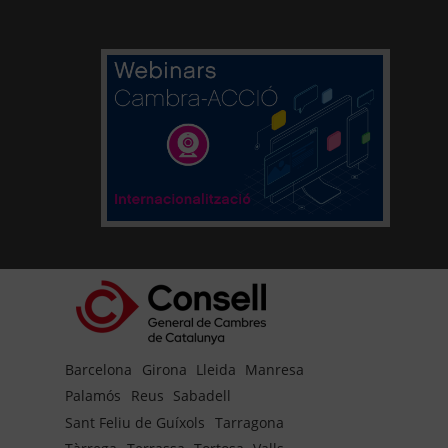
Barcelona
Girona
Lleida
Manresa
Palamós
Reus
Sabadell
Sant Feliu de Guíxols
Tarragona