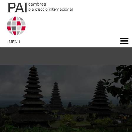
PAI
cambres
pla d'acció internacional