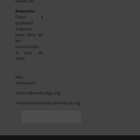
clients, etc.
Requisits:
Obert a
qualsevol
empresa,
previ filtre de
les
oportunitats
al país de
destí.
Més
informació:
rbarros@cambratgn.org
missionscambres@cambrescat.org