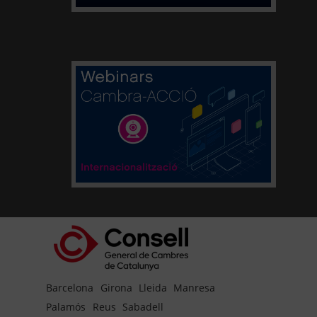
Barcelona
Girona
Lleida
Manresa
Palamós
Reus
Sabadell