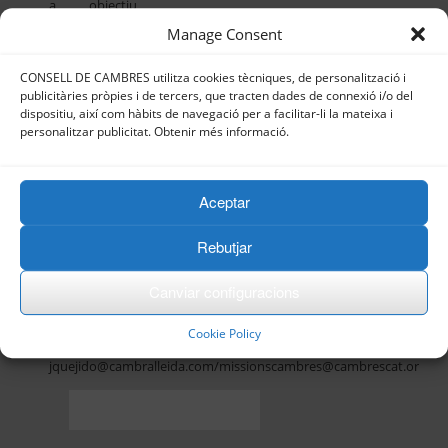
a objectiu
fomentar i
Manage Consent
promoure
l’exportació
CONSELL DE CAMBRES utilitza cookies tècniques, de personalització i
dels
publicitàries pròpies i de tercers, que tracten dades de connexió i/o del
productes i
dispositiu, així com hàbits de navegació per a facilitar-li la mateixa i
serveis
personalitzar publicitat. Obtenir més informació.
catalans als
països
objectiu.
Aceptar
Programa
Rebutjar
Per a més
Canviar configuracions
informació,
contactar
Cookie Policy
amb:
jquejido@cambralleida.com/missionscambres@cambrescat.org