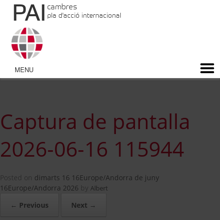
PAI
cambres
pla d'acció internacional
Captura de pantalla
2026-06-16 115944
Posted on
dimarts 16 16Europe/Andorra de juny
16Europe/Andorra 2026
by
Albert
← Previous
Next →