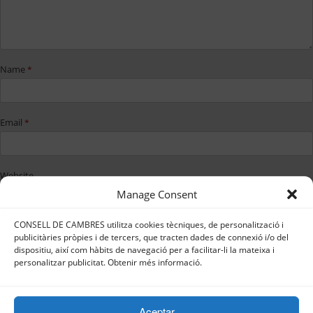
Name
*
Email
*
Website
Manage Consent
CONSELL DE CAMBRES utilitza cookies tècniques, de personalització i
Save my name, email, and website in
publicitàries pròpies i de tercers, que tracten dades de connexió i/o del
this browser for the next time I
dispositiu, així com hàbits de navegació per a facilitar-li la mateixa i
comment.
personalitzar publicitat. Obtenir més informació.
Aceptar