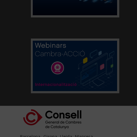
Barcelona
Girona
Lleida
Manresa