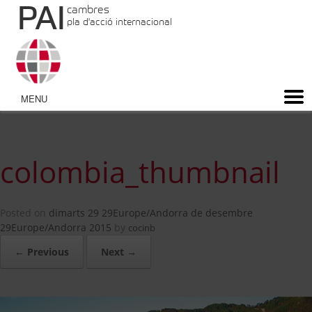
PAI
cambres
pla d'acció internacional
colombia_thumbnail
Posted on
dimarts 29 29Europe/Andorra de desembre
29Europe/Andorra 2015
by
cocinb
← Previous
Next →