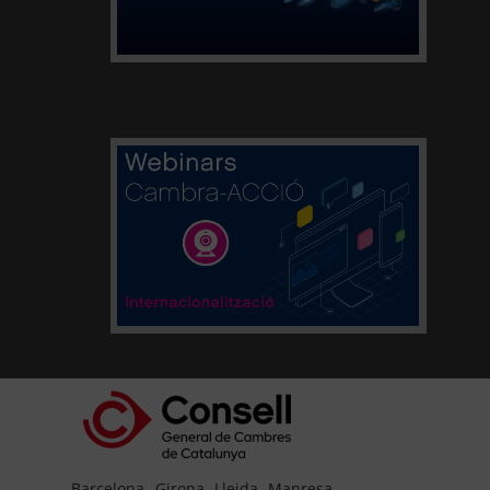
Barcelona
Girona
Lleida
Manresa