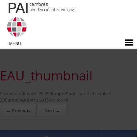
PAI
cambres
pla d'acció internacional
EAU_thumbnail
Posted on
dimarts 29 29Europe/Andorra de desembre
29Europe/Andorra 2015
by
cocinb
← Previous
Next →