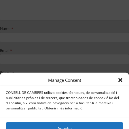
Name
*
Email
*
Website
Manage Consent
CONSELL DE CAMBRES utilitza cookies tècniques, de personalització i
Save my name, email, and website in
publicitàries pròpies i de tercers, que tracten dades de connexió i/o del
this browser for the next time I
dispositiu, així com hàbits de navegació per a facilitar-li la mateixa i
comment.
personalitzar publicitat. Obtenir més informació.
Aceptar