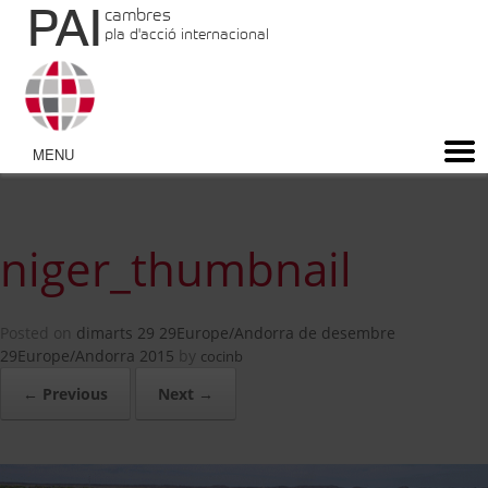
PAI
cambres
pla d'acció internacional
niger_thumbnail
Posted on
dimarts 29 29Europe/Andorra de desembre
29Europe/Andorra 2015
by
cocinb
← Previous
Next →