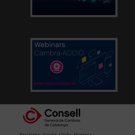
Barcelona
Girona
Lleida
Manresa