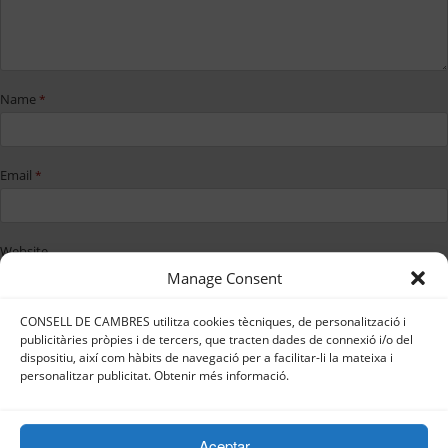
Name
*
Email
*
Website
Manage Consent
CONSELL DE CAMBRES utilitza cookies tècniques, de personalització i
Save my name, email, and website in
publicitàries pròpies i de tercers, que tracten dades de connexió i/o del
this browser for the next time I
dispositiu, així com hàbits de navegació per a facilitar-li la mateixa i
comment.
personalitzar publicitat. Obtenir més informació.
Aceptar