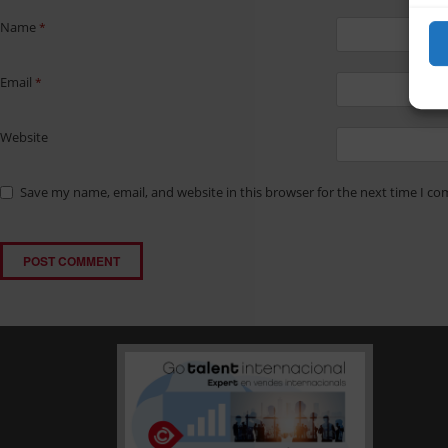
Name
*
Email
*
Website
Save my name, email, and website in this browser for the next time I c