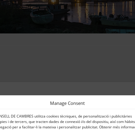
Manage Consent
SELL DE CAMBRES utilitza cookies tècniques, de personalització i publicitàries
pies i de tercers, que tracten dades de connexió i/o del dispositiu, així com hàbit
egació per a facilitar-li la mateixa i personalitzar publicitat. Obtenir més informa