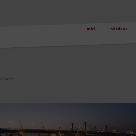
Inici
Missions
by
cocinb