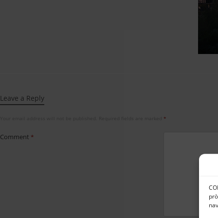
Leave a Reply
Your email address will not be published.
Required fields are marked
*
Comment
*
CON
prò
nav