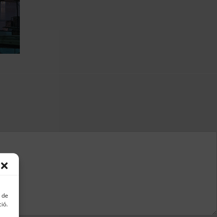
s de
ció.