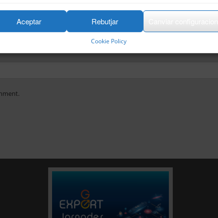
Aceptar
Rebutjar
Canviar configuracio
Cookie Policy
omment.