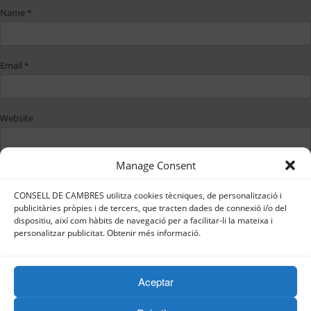
Name
*
Email
*
Website
Manage Consent
Save my name, email, and website in
this browser for the next time I
CONSELL DE CAMBRES utilitza cookies tècniques, de personalització i
comment.
publicitàries pròpies i de tercers, que tracten dades de connexió i/o del
dispositiu, així com hàbits de navegació per a facilitar-li la mateixa i
personalitzar publicitat. Obtenir més informació.
Aceptar