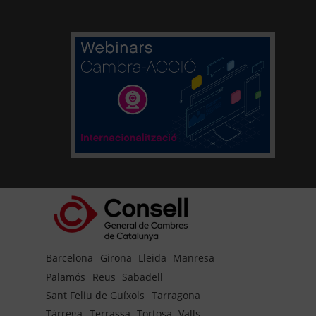
Barcelona
Girona
Lleida
Manresa
Palamós
Reus
Sabadell
Sant Feliu de Guíxols
Tarragona
Tàrrega
Terrassa
Tortosa
Valls