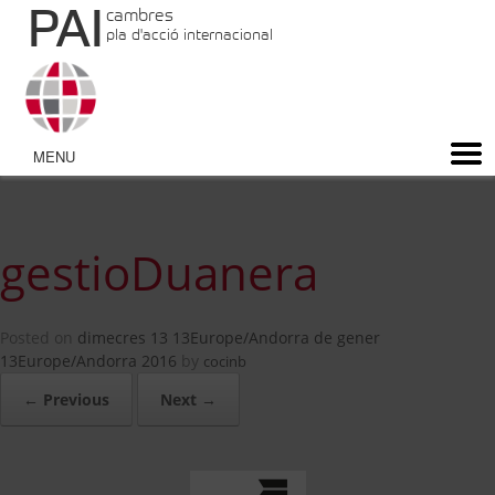
PAI
cambres
pla d'acció internacional
gestioDuanera
Posted on
dimecres 13 13Europe/Andorra de gener
13Europe/Andorra 2016
by
cocinb
← Previous
Next →