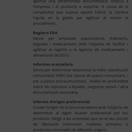
aportar una determinada documentació relativa a
l'empresa i al producte a exportar. A causa de la
complexitat que suposa aquest tràmit, la Cambra
l'ajuda en la gestió per agilitzar al màxim el
procediment.
Registre FDA
Servei per empreses exportadores d’aliments,
begudes i medicaments amb l’objectiu de facilitar i
agilitzar el registre a la Agencia de medicaments i
alimentació de EEUU.
Informes aranzelàris
Servei per determinar determinar la millor classificació
comunitària TARIC per operar als països comunitaris, i
per a països extracomunitaris. Anàlisi en profunditat
sobre els impostos a liquidar, resgistres previs i altra
documentació necessaria.
Informe d’origen preferencial
Coneix l’origen de la teva mercaderia amb l’objectiu de
determinar el règim duaner preferencial pel teu
producte. Dirigit a les empreses que en el seu procés
de fabricació intervenen matèries primeres o
productes intermedis de diferents orígens.