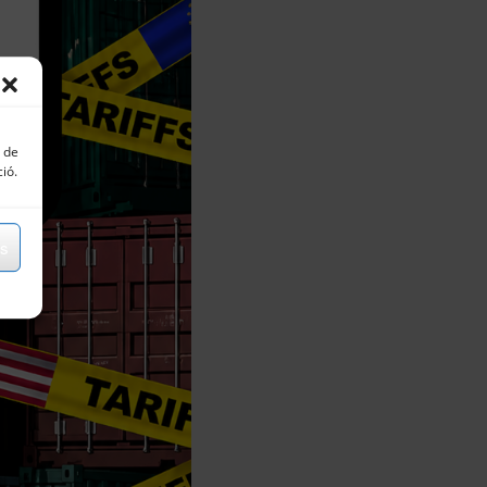
s de
ció.
ns