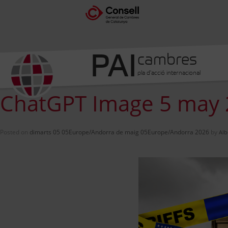
PAI
cambres
pla d'acció internacional
ChatGPT Image 5 may 
Posted on
dimarts 05 05Europe/Andorra de maig 05Europe/Andorra 2026
by
Alb