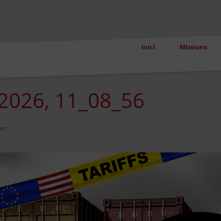
Inici
Missions
2026, 11_08_56
ert