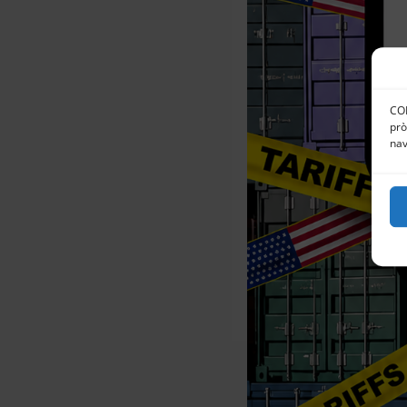
CON
prò
nav