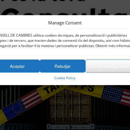
Manage Consent
SELL DE CAMBRES utilitza cookies tècniques, de personalització i publicitàries
pies i de tercers, que tracten dades de connexió i/o del dispositiu, així com hàbit
egació per a facilitar-li la mateixa i personalitzar publicitat. Obtenir més informa
Aceptar
Rebutjar
Canviar configuracio
Cookie Policy