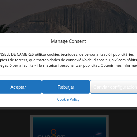
Manage Consent
SELL DE CAMBRES utilitza cookies tècniques, de personalització i publicitàries
pies i de tercers, que tracten dades de connexió i/o del dispositiu, així com hàbit
egació per a facilitar-li la mateixa i personalitzar publicitat. Obtenir més informa
Aceptar
Rebutjar
Canviar configuracio
Cookie Policy