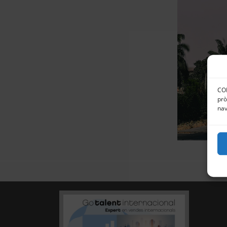
CON
prò
nav