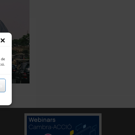
s de
ció.
ns