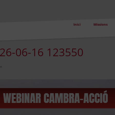
Inici
Missions
026-06-16 123550
rt