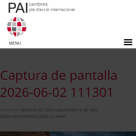
PAI
cambres
pla d'acció internacional
Captura de pantalla
2026-06-02 111301
Posted on
dimarts 02 02Europe/Andorra de juny
02Europe/Andorra 2026
by
Albert